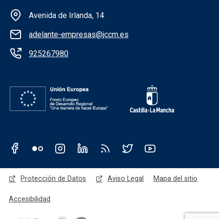
Información de la institución
Avenida de Irlanda, 14
adelante-empresas@jccm.es
925267980
Redes sociales JCCM
Menú legal
Protección de Datos
Aviso Legal
Mapa del sitio
Accesibilidad