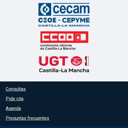
Menú del pie
Consultas
Pide cita
Agenda
Preguntas frecuentes