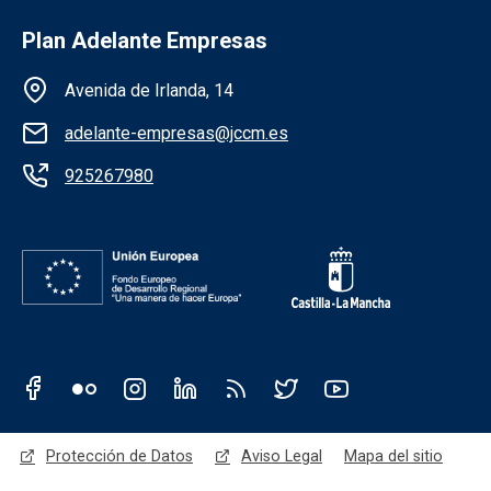
Plan Adelante Empresas
Información de la institución
Avenida de Irlanda, 14
adelante-empresas@jccm.es
925267980
Redes sociales JCCM
Menú legal
Protección de Datos
Aviso Legal
Mapa del sitio