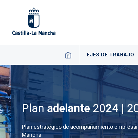
Pasar al contenido principal
Navegación princip
EJES DE TRABAJO
Plan
adelante
20
24 |
2
Plan estratégico de acompañamiento empresaria
Mancha