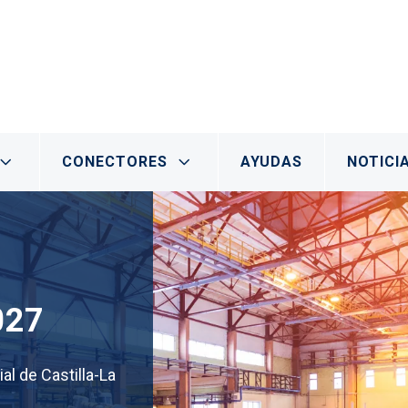
al
CONECTORES
AYUDAS
NOTICI
0
27
l de Castilla-La