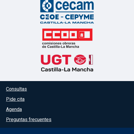
Menú del pie
Consultas
Pide cita
Agenda
Preguntas frecuentes