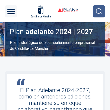
Pasar al contenido principal
Plan
adelante
20
24 |
20
27
Plan estratégico de acompañamiento empresarial
de Castilla-La Mancha
Imagen
El Plan Adelante 2024-2027,
como en anteriores ediciones,
mantiene su enfoque
colaborativo, garantizando que