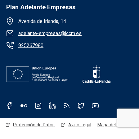
Plan Adelante Empresas
Información de la institución
Avenida de Irlanda, 14
adelante-empresas@jccm.es
925267980
Redes sociales JCCM
Menú legal
Protección de Datos
Aviso Legal
Mapa del sitio
Accesibilidad