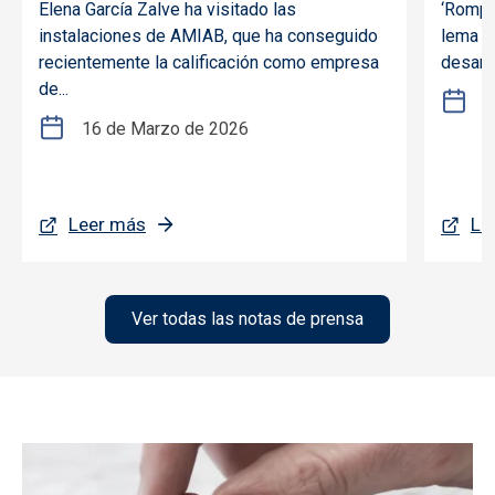
en riesgo de exclusión social
brecha
Elena García Zalve ha visitado las
‘Romper
instalaciones de AMIAB, que ha conseguido
lema el
recientemente la calificación como empresa
desarro
de...
1
16 de Marzo de 2026
Leer más
Le
Ver todas las notas de prensa