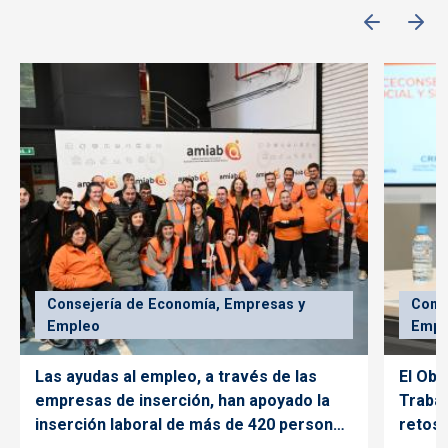
Consejería de Economía, Empresas y
Cons
Empleo
Empl
Las ayudas al empleo, a través de las
El Obs
empresas de inserción, han apoyado la
Trabaj
inserción laboral de más de 420 personas
retos 