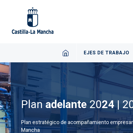
Pasar al contenido principal
Navegación princip
EJES DE TRABAJO
Plan
adelante
20
24 |
2
Plan estratégico de acompañamiento empresaria
Mancha