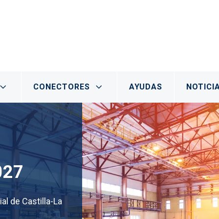
al
CONECTORES
AYUDAS
NOTICI
0
27
l de Castilla-La