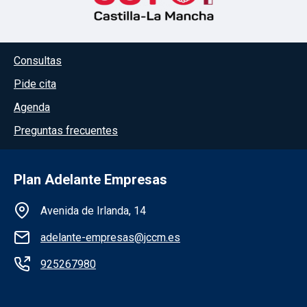
Menú del pie
Consultas
Pide cita
Agenda
Preguntas frecuentes
Plan Adelante Empresas
Información de la institución
Avenida de Irlanda, 14
adelante-empresas@jccm.es
925267980